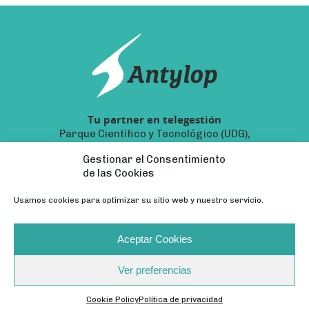
Tu partner en telegestión
Parque Científico y Tecnológico (UDG),
17003, Girona – 972 22 88 88 –
Gestionar el Consentimiento
ventas@antylop.com
de las Cookies
Usamos cookies para optimizar su sitio web y nuestro servicio.
Aceptar Cookies
ANTYLOP © 2021 Todos los derechos reservados ·
Ver preferencias
Política de privacidad
·
Cookies
·
Aviso Legal
·
Programa
TICCámaras
Cookie Policy
Política de privacidad