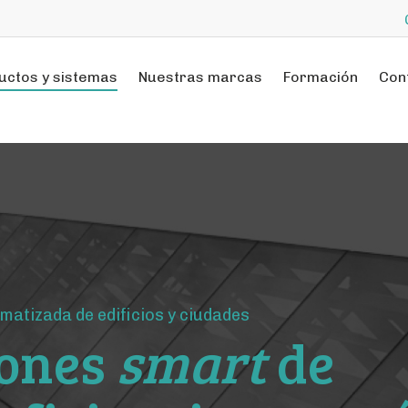
uctos y sistemas
Nuestras marcas
Formación
Con
omatizada de edificios y ciudades
iones
smart
de