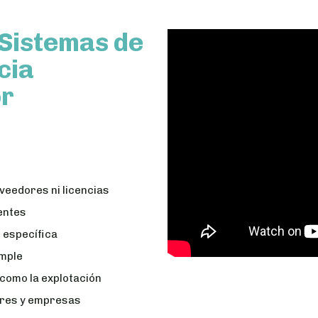
Sistemas de
cia
or
veedores ni licencias
entes
n específica
imple
 como la explotación
ores y empresas