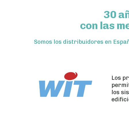
30 a
con las m
Somos los distribuidores en Españ
Los p
permi
los si
edific